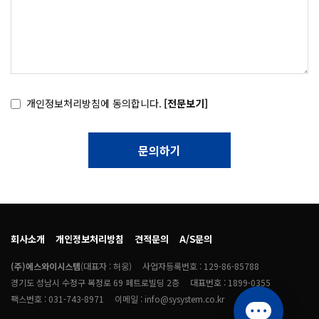
개인정보처리방침에 동의합니다.
[전문보기]
문의하기
회사소개
개인정보처리방침
견적문의
A/S문의
(주)에스와이시스템
(대표자 : 허웅)
사업자등록번호 : 129-86-85788
경기도 성남시 수정구 복정로 69 페트로빌딩 2층
대표번호 : 1899-0355
팩스번호 : 031-743-8971
이메일 : info@sysystem.co.kr