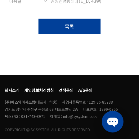
다음글
김성진정형외과(E_D, 43W)
목록
회사소개
개인정보처리방침
견적문의
A/S문의
(주)에스와이시스템
(대표자 : 허웅)
사업자등록번호 : 129-86-85788
경기도 성남시 수정구 복정로 69 페트로빌딩 2층
대표번호 : 1899-0355
팩스번호 : 031-743-8971
이메일 : info@sysystem.co.kr
COPYRIGHT
SY.SYSTEM. ALL RIGHTS RESERVED.